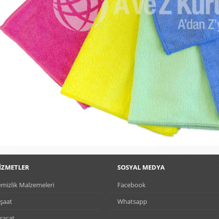
İZMETLER
SOSYAL MEDYA
mizlik Malzemeleri
Facebook
şaat
Whatsapp
racat