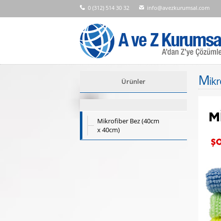
0 (312) 514 30 32
info@avezkurumsal.com
M
ik
Ürünler
Mikrofiber Bez (40cm
x 40cm)