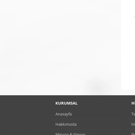
KURUMSAL
H
Anasayfa
Te
Hakkımızda
İn
Misyon & Vizyon
İh