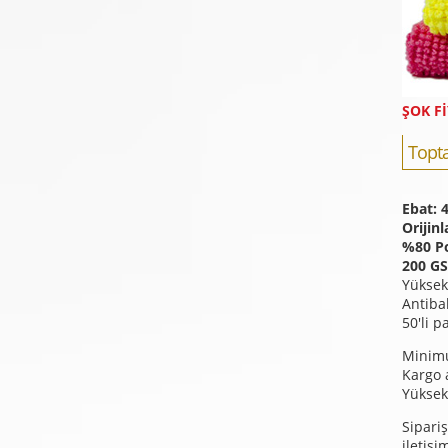
ŞOK Fİ
Topta
Ebat: 
Orijinl
%80 Po
200 GS
Yüksek 
Antiba
50'li p
Minimu
Kargo a
Yüksek 
Sipariş
iletişi