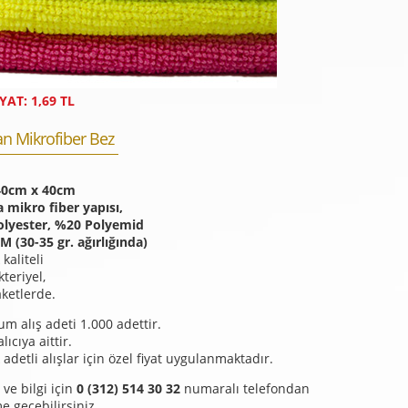
YAT: 1,69 TL
n Mikrofiber Bez
40cm x 40cm
a mikro fiber yapısı,
lyester, %20 Polyemid
M (30-35 gr. ağırlığında)
kaliteli
kteriyel,
aketlerde.
m alış adeti 1.000 adettir.
lıcıya aittir.
adetli alışlar için özel fiyat uygulanmaktadır.
 ve bilgi için
0 (312) 514 30 32
numaralı telefondan
me geçebilirsiniz.