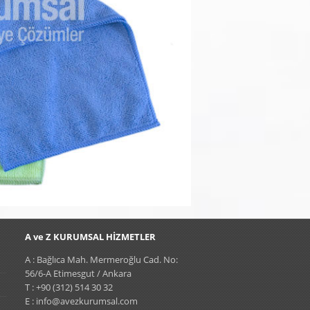
A ve Z KURUMSAL HİZMETLER
A : Bağlıca Mah. Mermeroğlu Cad. No:
56/6-A Etimesgut / Ankara
T : +90 (312) 514 30 32
E : info@avezkurumsal.com